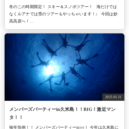
冬のこの時期限定！ スキー＆スノボツアー！ 海だけでは
なくルアナでは雪のツアーもやっちゃいます！♩ 今回は妙
高高原へ！…
2025.01.31
メンバーズパーティーin久米島！！BIG！激近マン
タ！！
毎年恒例！！ メンバーズパーティーin○○！ 今年は久米島に